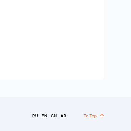
RU
EN
CN
AR
To Top