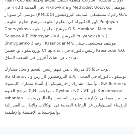
في KKB 1 في المدينة. Pikhovkina و Methodist Golovko ؛ موظفي
موسى كراسنودار (KMLDO) رقم 2 مستشفى المدينة: البروفيسور G.A.
، كبير الدكتوراه في العلوم الطبية. مرشح العلوم الطبية Penjoyan
Chervyakov ، مرشح العلوم الطبية O.S. Harakoz ، Medical
Science A.P. Minosyan ، V.A. المرشح Yulyanov (A.N.)
Shmyglenko ؛ رقم 3 Krasnodar M.V. موظف مستشفى سيتي
بورودينكو ، يو. قصير؛ Chuprina ، رئيس دكتوراه في Krasnodar V.G.
عيادة ، ص. هناك آخرون في الشعب الساق.
يوجد حاليًا 15 مدرسًا ، بمن فيهم رئيس القسم وأستاذ مشارك.
Strikhanov ، البروفيسور كازارين و B.A. يوسكو ، دكتوراه في الطب ،
وأستاذ مشارك زاخارشينكو ، إ. أستاذ مشارك كابتسوفا ، G.V. Ilchenko ،
مرشح العلوم G.N. مراجعة ، Dysina ، NC ، V.T. إي. Korshmazov
asbanian. من بين موظفي الإدارة والمديرين السابقين والحاليين ونواب
الرؤساء المسؤولين عن الرعاية الصحية في الوكالات والإدارات الفيدرالية
والمؤسسات الإقليمية والإقليمية.