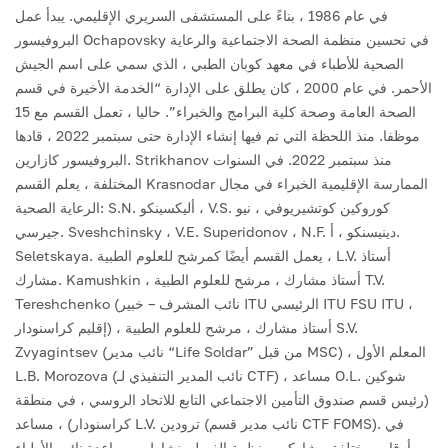
في عام 1986 ، بناءً على المستشفى السريري الإقليمي. يبدأ عمل
البروفيسور Ochapovsky في تحسين منظمة الصحة الاجتماعية والرعاية
الصحية للأطباء في معهد كوبان الطبي ، الذي سمي على اسم الجيش
الأحمر. في عام 2000 ، كان يطلق على الإدارة “الخدمة الأخيرة في قسم
الصحة العامة وصحة كلية البرامج والخبراء”. حاليا ، تعمل القسم مع 15
موظفا. منذ اللحظة التي تم فيها إنشاء الإدارة حتى سبتمبر 2022 ، قادها
البروفيسور كازارين. Strikhanov منذ سبتمبر 2022. في السنوات
المختلفة ، يعلم القسم Krasnodar الممارسة الإقليمية الخبراء في مجال
الرعاية الصحية: S.N. أليكسينكو ، V.S. كوروكين كوتشيريوفي ، نيو
جيرسي. Sveshchinsky ، V.E. Superidonov ، N.F. دينيسنكو ، أ.
Seletskaya. يعمل القسم أيضًا كمرشح للعلوم الطبية ، L.V. أستاذ
مشارك. Kamushkin ، أستاذ مشارك ، مرشح للعلوم الطبية T.V.
Tereshchenko (نائب المشرف – خبير ITU الرئيسي ITU FSU ITU ،
إقليم كراسنودار) ، أستاذ مشارك ، مرشح للعلوم الطبية S.V.
Zvyagintsev (نائب مدير “Life Soldar” من قبل MSC) ، المعلم الأول
L.B. Morozova (نائب المدير التنفيذي لـ CTF) ، مساعد O.L. شوكين
(رئيس قسم صندوق التأمين الاجتماعي التابع للاتحاد الروسي ، في منطقة
كراسنودار) ، مساعد L.V. ترودين (نائب مدير قسم CTF FOMS). في
أوقات مختلفة ، شاركت منظمة الفصل بنشاط وبمساعدة نائب الأطباء