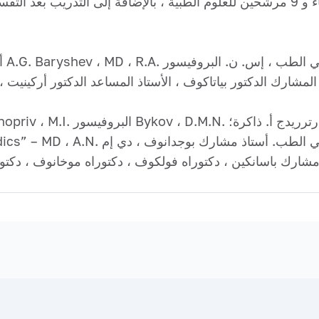
تشمل إمكانات موظفي القسم 10 أطباء و 9 مرشحين للعلوم الطبية ، بالإضافة إلى
المشارك الدكتور بياتاكوف ، الأستاذ المساعد الدكتور أركينيت ، أ. أستاذ مشارك بول
 البروفيسور Bykov ، D.M.N. واحد. الدكتور كارترريدج أ. ذاكرة؛