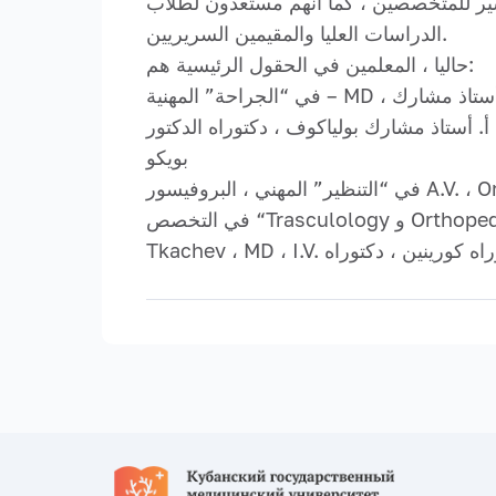
 التدريب بعد التفسير للمتخصصين ، كما أنهم مستعدون لطلاب
الدراسات العليا والمقيمين السريريين.
حاليا ، المعلمين في الحقول الرئيسية هم:
في “الجراحة” المهنية – MD ، أستاذ مشارك A.G. Baryshev ، MD ، R.A. أستاذ مشارك فينوغرادوف ، دكتوراه في الطب ، إس. ن. البروفيسور
ياكوف ، دكتوراه الدكتور Lishchenko S.P. Muzhikov ، A.A.
بويكو
في التخصص “Trasculology و Orthopedics” – MD ، A.N. البروفيسور بلازهينكو ، دكتوراه في الطب. أستاذ مشارك بوجدانوف ، دي إم. V.V.