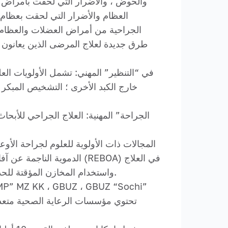
والحوض ، والأضرار التي لحقت بأمراض ا
العظام والأضرار التي لحقت بعظام 
الجراحية من أمراض العضلات والعظام 
طرق جديدة لعلاج المرضى الذين يعانون م
خارج الكبد الأخرى ؛ التشخيص المبكر 
المجالات ذات الأولوية للعلوم لجراحة الأو
الدموية الناجمة عن آفات ت
الجراحي للانسداد الأبهري الأسطواني داخل الأوعية (REBOA) ، واستخدام المخازن المؤقتة للحد من وقت الدماغ مع الاضطرابات الوعائية.