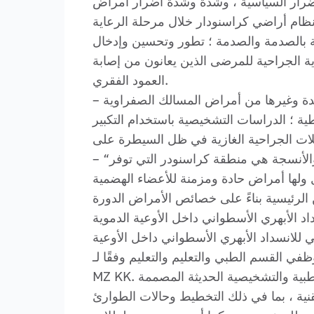
لأضرار السياسية ، وشدة وشدة أضرار أمراض
ظام أراضي كراسنودار خلال مرحلة الرعاية
 بالصدمة والصدمة ؛ تطور وتحسين وإدخال
ية الجراحية للمرضى الذين يعانون من إصابة
العمود الفقري.
– في “التنظير” المهني: تشمل الأولويات العلمية حلولًا للمشاكل العاجلة مثل المعالجة بالمنظار لتيتانيا المعقدة وغيرها من أمراض المسالك الصفراوية
ية ؛ الدراسات التشخيصية باستخدام التكبير
– “الجراحة” المهنية: العلاج الجراحي للأبحاث التطبيقية والتجارب السريرية على أمراض الجهاز الهضمي ، والأنسجة هي منطقة كراسنودر التي توفر
ن الرئيسية بناءً على خصائص الأمراض الدورة
لأسطواني داخل الأوعية الدموية (REBOA) في العلاج
تعليم والتعليم وفقًا لـ GBUZ “Nii-Kkb No. 1” ، GBUZ “KKBSMP” MZ KK ، GBUZ ، GBUZ “Sochi”
MZ KK. تحتوي مؤسسات الرعاية الصحية متعددة التخصصات على العديد من صناديق الأسرة والمؤسسات الطبية والتشخيصية الحديثة المصممة