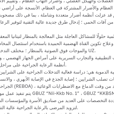
لعضلات والهيكل العضلي ، وأضرار التهاب العظام ، وتقييم ا
العظام والأضرار المشتركة في العظام. الأنسجة على أراضي ن
قد عزلت أنظمة أضرار متعددة وشاملة ، بما في ذلك مصحوبة
ن آفات الحمى ؛ إدخال طرق جديدة عالية التقنية لتوفير الرعا
وعلاج تكوين القناة الهضمية الحميدة باستخدام استئصال المخاط
والموجات فوق الصوتية بالمنظار ؛ مختلف التدخلات الجراحية الغازية في ظل السيطرة على UZ.
أنظمة الرعاية الجراحية على مراحل ولها أمراض حادة ومزمنة للأعضاء الهضمية.
عية الدموية هي: دراسة فعالية التدخلات الجراحية على الشرايي
صلب الشرايين ؛ إصابة الجذع في الإصابة الأبهري ، والانسداد الأبهري ا
يتم تنفيذ عمل موظفي القسم الطبي وال
لتزويد المرضى بالرعاية الجراحية عالية التقنية ، بما في ذلك التخطيط وحالات الطوارئ.