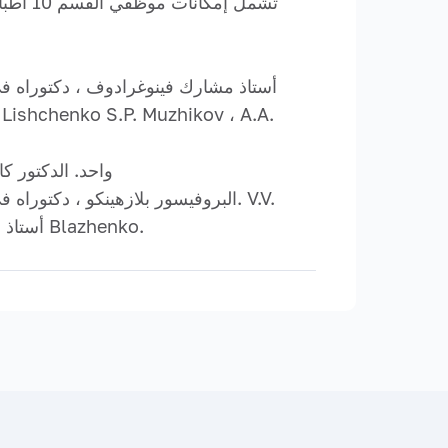
في “التنظير” المهني ، البروفيسور A.V. ، Onopriv ، M.I.
Tkachev ، MD ، I.V. أستاذ مشارك باسانكين ، دكتوراه فولكوف ، دكتوراه موخانوف ، دكتوراه كورينين ، دكتوراه Blazhenko.