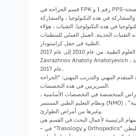
قسم الجراحة في FPK رقم 1 و PPS-أصغر وزارة في الدولة الفيدرالية هي أصغر دائرة في الوكالة الفيدرالية للميزانية الحكومية التابعة لوزارة الصحة
كنولوجيا الحديثة ، والمشاركة في هذه التكنولوجيا ، والمشاركة
لوجيا في هذه التكنولوجيا. التقنيات ، هؤلاء
التقنيات الحديثة. العمل العملي للمنظمات
الطبية في حقل كراسنودار.
من عام 2008 إلى عام 2010 ، قاد القسم البروفيسور ألكساندر ميخائيلوفيتش مانويلوف ، دكتوراه في العلوم الطبية. من عام 2010 إلى عام 2017 –
Zavrazhnov Anatoly Anatolyevich ، دكتوراه في العلوم الطبية. باريشيف ألكساندر جيناديتش ، وزارة العلوم الطبية ، كان مسؤولاً عن القسم منذ
عام 2017.
المهني: “الجراحة” ، “Trasculology و Orthopedics” ، “التنظير” والتدريب للسكان
السريريين في هذه التخصصات.
لأمراض المتخصصة في التخصصات الأساسية ،
ونظام التعليم الطبي المستمر (NMO) من “الصدمة وجراحة العظام” ، و “الجراحة” ، و “التنظير الداخلي” ، و “التشخيص بالموجات فوق الصوتية” ،
وغيرها من أمراض الطوارئ.
– في “Trasology و Orthopedics” المهنية: الأبحاث التطبيقية والاختبار السريري للإصابات والجروح الشديدة في الصدر ، والأعضاء الداخلية للبطن