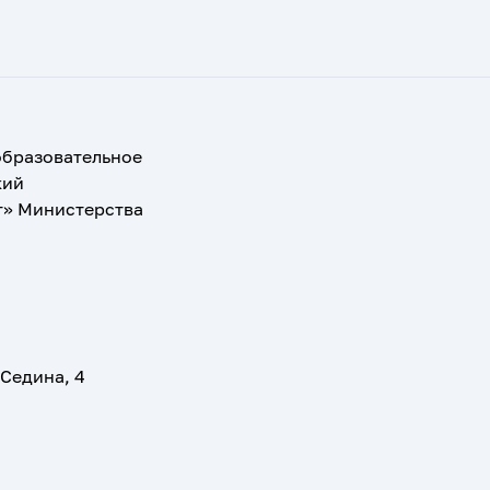
образовательное
кий
т» Министерства
 Седина, 4