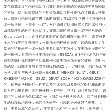
手术护理。
– 在专业“内窥镜检查”中：科学的优先级包括解决诸如
复杂荷花木症的内窥镜治疗和其他肝外胆道的其他病理等紧急问题
的方法；使用粘膜切除的早期诊断和治疗良性消化通道形成；使用
放大倍率和内窥镜超声进行诊断研究；在UZ控制下进行各种微创手
术干预措施。
– 专业“手术”：对问题进行应用研究和临床试验消化
系统病理学的外科手术治疗，该组织是阶段提供手术护理系统的
Krasnodar领土，并具有消化器官的急性和慢性病理学。
血管外科
手术的优先科学领域是：根据动脉粥样硬化病变引起的血液动力学
疾病的特征研究手术干预对主要动脉的有效性；在主动脉损伤中的
躯干损伤，血管内圆柱主动脉闭塞（REBOA）的外科手术治疗中的
血管内圆柱体控制在主动脉损伤和腹主动脉动脉瘤的破裂，临时分
流的使用以减少具有血管造成障碍的IChemia的时间。
部门员工的
医学，教学与教学工作是根据GBUZ“ NII-KKB No. 1”，GBUZ“
KKBSMP” MZ KK，GBUZ，GBUZ“ SOCHI” MZ KK的GBUZ进行
的。这些多学科医疗机构有众多的床基金以及现代的医疗和诊断基
础旨在为患者提供高科技外科手术护理，包括计划和紧急情况。
该
部门的人员潜力包括10名医生和9名医学科学候选人，除了对专科医
生的解释后培训外，他们还为研究生和临床居民做好了准备。
目
前，主要领域的老师是：
在专业“手术”中 – 医学博士，医学博士