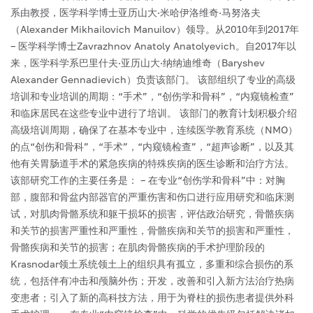
系由教授，医学科学博士亚历山大·米哈伊洛维奇·马努洛夫
（Alexander Mikhailovich Manuilov）领导。从2010年到2017年
– 医学科学博士Zavrazhnov Anatoly Anatolyevich。自2017年以
来，医学科学系巴里什夫·亚历山大·纳纳迪维奇（Baryshev
Alexander Gennadievich）负责该部门。
该部组织了专业的高级
培训和专业培训的周期：“手术”，“创伤学和骨科”，“内窥镜检查”
和临床居民在这些专业中进行了培训。
该部门的教育计划积极介绍
高级培训周期，确保了在基本专业中，连续医学教育系统（NMO）
的点“创伤和骨科”，“手术”，“内窥镜检查”，“超声诊断”，以及其
他有关胃肠道手术的紧急疾病的特殊疾病的医生诊断和治疗方法。
该部研究工作的主要任务是：
– 在专业“创伤学和骨科”中：对胸
部，腹部和骨盆内部器官的严重伤害和伤口进行应用研究和临床测
试，对肌肉骨骼系统和躯干损坏的损害，评估政治研究，骨骼疾病
和关节的损害严重性和严重性，骨骼疾病和关节的损害和严重性，
骨骼疾病和关节的损害；在肌肉骨骼疾病的手术护理阶段的
Krasnodar领土系统领土上的组织具有孤立，多重和综合损伤的系
统，包括伴有冲击和颅脑外伤；开发，改善和引入新方法治疗热病
变患者；引入了新的高科技方法，用于为脊柱的损伤患者提供外科