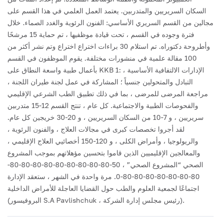
السكان السريريين والمتدربين.
يعتمد العمل العلمي في هذا القسم على
مجالين من القسم السريري الأساسي: الفنون الرئوية والغدد الصماء. خلال
فترة وجوده في القسم ، تحت قيادة موظفيها ، تم حماية 15 مرشحًا
وأطروحة دكتوراه. تم استلام 30 براءات اختراع اختراع وتم نشر أكثر من
100 مقالة علمية في منشورات مختلفة.
يقوم الموظفون في القسم
بأعمال طبية واسعة النطاق على KKB 1: الإدارات الالتفافية الأساسية ،
التبادل والمتحولين جنسياً ؛ المشاركة في عمل لجنة طيران اللجنة ،
مراجعة المرضى للمرضى ، بما في ذلك تطبيق الطب الشرعي الإقليمي
والفحوصات الطبية والاجتماعية.
كل عام ، تنتج القسم 12-15 متدربين
سريريين ، و 7-10 من السكان السريريين ، و 20-30 خريجين كل عام.
لقد أجروا تخصصات كبرى في مجالات العلاج ، والفنون الرئوية ،
والريولوجيا ، وأمراض الكلى ، و 120-150 أخصائيي العلاج الإقليمي ،
والمعالجين الإقليميين الذين قاموا بتحسين مؤهلاتهم بموجب المشروع
الصحي “المشروع الصحي” ، 50-80-80-80-80-80-80-80-80-80-
80-80-80-80-80-80-80-0.
مرة واحدة في الشهر ، ستعقد الإدارة
اجتماعًا لجمعية العلوم والطب حول القضايا العاجلة للأمراض الداخلية
(البروفيسور S.A Pavlishchuk ، رئيس مجلس إدارة الشركة).