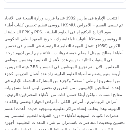
افتتحت الإدارة في مارس 1982 عندما قررت وزارة الصحة في الاتحاد
الروسي تنظيم تحسين كليات أطباء KSMU. ثم تسمى القسم – الأمراض
الداخلية لـ FPK و PPS. يقود الإدارة الدكتوراه في العلوم الطبية ،
البروفيسور سفيتلانا أناتولييفنا بافليشوك ، خريج المعهد الطبي الحكومي
الكوبي (1956).
تتمثل المهمة التعليمية الرئيسية في القسم في تحسين
أطباء المعالج. ويمثل المعلم خمسة رهانات ، ثلاثة منهم ليس لديهم درجة.
في السنوات التالية ، توسع عدد الأعمال التعليمية وتحسين موظفي
المعلمين. الآن ، تم تجهيز الموظفين في القسم بـ 7.55 هيئة التدريس ،
أربعة منهم يشغلونه أطباء العلوم الطبية.
زاد عدد أعمال التدريس كجزء
من المشروع الوطني “صحة” وكجزء من المشاركة النشطة للإدارة في
إعداد المعالجين الإقليميين. من الضروري تحسين ليس فقط مسؤوليات
معالج السمات ، ولكن أيضًا خمس فئات من الأطباء المحترفين: الرئوي ،
أمراض الروماتيزم ، أمراض الكلى ، أمراض الجهاز الهضمي والكفاءة
المهنية. وهذا يتطلب إنشاء مراكز تعليمية ومنهجية جديدة. أعدت القسم
عشرات الكتيبات المنهجية للأطباء – دورة الشهادة للتعليم المستمر. يتم
تحسين وتحديث المحاضرات باستمرار. تم شراء المعدات التعليمية: أجهزة
الكمبيوتر المحمولة وأنظمة الوسائط المتعددة. تم إعداد المئات من