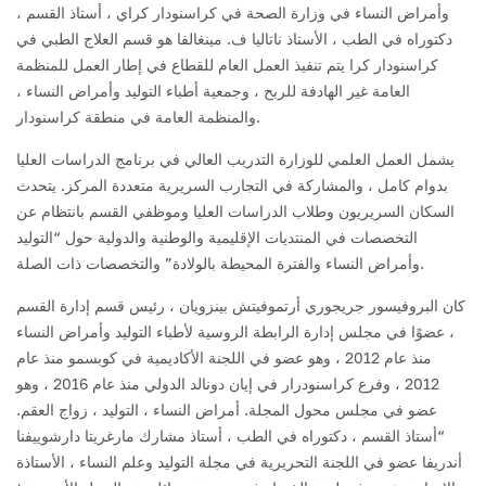
وأمراض النساء في وزارة الصحة في كراسنودار كراي ، أستاذ القسم ،
دكتوراه في الطب ، الأستاذ ناتاليا ف. مينغالفا هو قسم العلاج الطبي في
كراسنودار كرا
يتم تنفيذ العمل العام للقطاع في إطار العمل للمنظمة
العامة غير الهادفة للربح ، وجمعية أطباء التوليد وأمراض النساء ،
والمنظمة العامة في منطقة كراسنودار.
يشمل العمل العلمي للوزارة التدريب العالي في برنامج الدراسات العليا
بدوام كامل ، والمشاركة في التجارب السريرية متعددة المركز. يتحدث
السكان السريريون وطلاب الدراسات العليا وموظفي القسم بانتظام عن
التخصصات في المنتديات الإقليمية والوطنية والدولية حول “التوليد
وأمراض النساء والفترة المحيطة بالولادة” والتخصصات ذات الصلة.
كان البروفيسور جريجوري أرتموفيتش بينزويان ، رئيس قسم إدارة القسم
، عضوًا في مجلس إدارة الرابطة الروسية لأطباء التوليد وأمراض النساء
منذ عام 2012 ، وهو عضو في اللجنة الأكاديمية في كوبسمو منذ عام
2012 ، وفرع كراسنودرار في إيان دونالد الدولي منذ عام 2016 ، وهو
عضو في مجلس محول المجلة. أمراض النساء ، التوليد ، زواج العقم.
“أستاذ القسم ، دكتوراه في الطب ، أستاذ مشارك مارغريتا دارشوييفنا
أندريفا عضو في اللجنة التحريرية في مجلة التوليد وعلم النساء ، الأستاذة