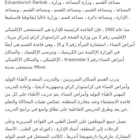
Eduardovich Derbok ، مساعد القسم ، وزارة المساعد ، وزارة
المساعد ، ومساعد القسم ، ومساعد القسم ، ومساعد القسم ، ومساعد
الإدارة ، ومساعد دائرة ، مساعد قسم ، وزارة ناتاليا إيفانوفنا فاسيلييفا.
منذ عام 1992 ، فإن القاعدة الرئيسية للإدارة هي المستشفى الإكلينيكي
الإقليمي رقم 2 من وزارة الصحة في كراسنودار كراي (مركز بيرينا ،
أمراض النساء ، استشارة المرأة رقم 3 و 5) ، وهي قاعدة القسم هي أيضًا
في الوزارة الإكلينية من الكريميك ، ومرسى الإكليميك ، والسكان
الإكلينيكي ، والسكان الإكلينيكي ، Krasnodar أمراض النساء رقم 1
مستشفى مدينة Mbuz
يدرب القسم السكان السريريين ، والتدريب المتقدم لأطباء التوليد
وأمراض النساء في كراسنودار كراي وجمهورية أديجيا ، وإعادة التدريب
المهني لأطباء التوليد وأمراض النساء. يتم تدريب الأطباء على كل من
قاعدة الاستشفاء وعند مغادرة المنطقة. تنعكس تقنيات المحاكاة والتعلم
عن بعد وطرق التدريس التفاعلية على نطاق واسع في برامج التدريب.
يعمل جميع الموظفين على العمل الطبي في القواعد السريرية وعلى
الرحلات إلى المنطقة. أستاذ الإدارة ، دكتوراه في الطب ، الأستاذ
المشارك مارغريتا دارشوييفنا أندريفا ، الكاتب المستقل في قسم التوليد