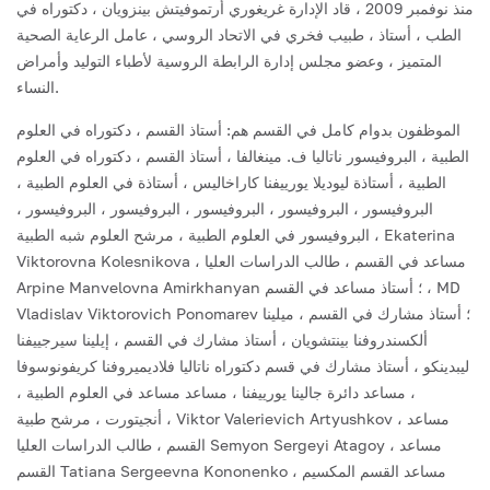
منذ نوفمبر 2009 ، قاد الإدارة غريغوري أرتموفيتش بينزويان ، دكتوراه في
الطب ، أستاذ ، طبيب فخري في الاتحاد الروسي ، عامل الرعاية الصحية
المتميز ، وعضو مجلس إدارة الرابطة الروسية لأطباء التوليد وأمراض
النساء.
الموظفون بدوام كامل في القسم هم: أستاذ القسم ، دكتوراه في العلوم
الطبية ، البروفيسور ناتاليا ف. مينغالفا ، أستاذ القسم ، دكتوراه في العلوم
الطبية ، أستاذة ليوديلا يورييفنا كاراخاليس ، أستاذة في العلوم الطبية ،
البروفيسور ، البروفيسور ، البروفيسور ، البروفيسور ، البروفيسور ،
البروفيسور في العلوم الطبية ، مرشح العلوم شبه الطبية ، Ekaterina
Viktorovna Kolesnikova ، مساعد في القسم ، طالب الدراسات العليا
Arpine Manvelovna Amirkhanyan ؛ أستاذ مساعد في القسم ، MD
Vladislav Viktorovich Ponomarev ؛ أستاذ مشارك في القسم ، ميلينا
ألكسندروفنا بينتشويان ، أستاذ مشارك في القسم ، إيلينا سيرجييفنا
ليبدينكو ، أستاذ مشارك في قسم دكتوراه ناتاليا فلاديميروفنا كريفونوسوفا
، مساعد دائرة جالينا يورييفنا ، مساعد مساعد في العلوم الطبية ،
أنجيتورت ، مرشح طبية ، Viktor Valerievich Artyushkov ، مساعد
القسم ، طالب الدراسات العليا Semyon Sergeyi Atagoy ، مساعد
القسم Tatiana Sergeevna Kononenko ، مساعد القسم المكسيم