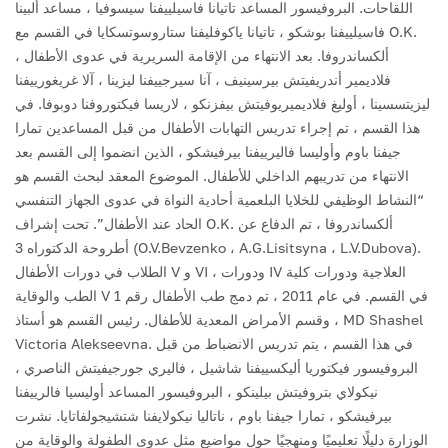
اللقاحات.
البروفيسور المساعد تاتيانا فاسيلييفنا سيسوفيا ، مساعد ألبينا
فاسيلييفنا بوشكو ، تاتيانا ياكوفليفنا ستاروسوتسكايا في القسم مع O.K.
ألكساندروفا.
بعد الانتهاء من الإقامة السريرية في عدوى الأطفال ،
فلاديمير أندريفيتش بيرسينيف ، آنا سيرجييفنا ليزينا ، آلا غريغورييفنا
ليزيتسسينا ، أوليغ فلاديميريوفيتش بيفزنكو ، لاريسا فيكتوروفنا دوبوفا.
في
هذا القسم ، تم إجراء تدريس التهابات الأطفال من قبل المساعدين تمارا
جيفنا باوم وأوليسا فاليرييفنا بيرفيشكو ، الذين انضموا إلى القسم بعد
الانتهاء من تدريبهم الداخلي للأطفال.
الموضوع المعقد لبحث القسم هو
“النشاط الوظيفي للخلايا البلعمية أحادية النواة في عدوى الجهاز التنفسي
الحاد عند الأطفال”. تحت إشراف O.K. ألكساندروفا ، تم الدفاع عن
أطروحة الدكتوراه 3 (O.V.Bevzenko ، A.G.Lisitsyna ، L.V.Dubova).
الطلاب في دورات الأطفال V و VI ، ودورات IV العلاجية ودورات كلية
الطب والوقاية V في القسم.
في عام 2011 ، تم دمج طب الأطفال رقم 1
وقسم الأمراض المعدية للأطفال. رئيس القسم هو أستاذ ، MD Shashel
Victoria Alekseevna. في هذا القسم ، يتم تدريس الانضباط من قبل
البروفيسور فيكتوريا أليكسييفنا شاشيل ، فاليري جورجيفيتش الناصري ،
نيكولاي بتروفيتش بيلينكو ، البروفيسور المساعد أوليسيا فالرييفنا
بيرفيشكو ، تمارا جيفنا باوم ، ناتاليا نيكولايفنا شتشيجولفاتايا.
نشرت
الوزارة دليلًا تعليميًا ومنهجيًا حول مواضيع مثل عدوى الطفولة والوقاية من