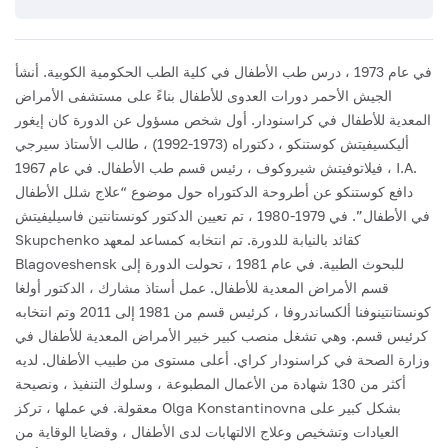
في عام 1973 ، درس طب الأطفال في كلية الطب الحكومية الكوبية. أنشأ
الجيش الأحمر دورات العدوى للأطفال بناءً على مستشفى الأمراض
المعدية للأطفال في كراسنودار. أول شخص مسؤول عن الدورة كان إيغور
أليكسيفيتش كوستنكو ، دكتوراه (1973-1992) ، طالب الأستاذ سيرجي
فيلاتوفيتش شيروكوف ، رئيس قسم طب الأطفال. في عام 1967 ، I.A.
دافع كوستنكو عن أطروحة الدكتوراه حول موضوع “علاج شلل الأطفال
في الأطفال”.
في 1979-1980 ، تم تعيين الدكتور كونستانتين فاسيليفيتش
Skupchenko كقائد بالنيابة للدورة. تم انتخابه كمساعد لمعهد
Blagoveshensk للبحوث الطبية.
في عام 1981 ، تحولت الدورة إلى
قسم الأمراض المعدية للأطفال. عمل أستاذ مشارك ، الدكتور أولغا
كونستانتينوفنا ألكساندروفا ، كرئيس قسم من 1981 إلى 2011 وتم انتخابه
كرئيس قسم. وهي تشغل منصب كبير خبير الأمراض المعدية للأطفال في
وزارة الصحة في كراسنودار كراي. أعلى مستوى من طبيب الأطفال. لديه
أكثر من 130 شهادة من الأعمال المطبوعة ، وسلوك التنفيذ ، ونصيحة
معقولة. في عملها ، تركز Olga Konstantinovna بشكل كبير على
العيادات وتشخيص وعلاج الالتهابات لدى الأطفال ، وقضايا الوقاية من