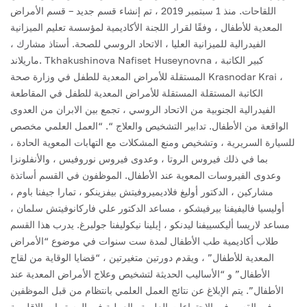
اللقاحات.
منذ 1 سبتمبر 2019 ، تم إنشاء قسم جديد – قسم الأمراض
المعدية للأطفال ، وفقًا لقرار اللجنة الأكاديمية لمؤسسة تعليم الميزانية
الفيدرالية للميزانية العليا ، الاتحاد الروسي للصحة.
أستاذ مشارك ،
ماريلاند. Tkhakushinova Nafiset Huseynovna ، كبير الكاتبة
المستقلة للأمراض المعدية للطفل في وزارة صحة Krasnodar Krai ،
الكاتبة المستقلة المستقلة للأمراض المعدية للطفل في المقاطعة
الفيدرالية الجنوبية من الاتحاد الروسي ، تجمع بين الابران من العدوى
الواقعة من الأطفال. تدابير التشخيص والعلاج “. “العمل العلمي مخصص
للسيارة السريرية ، وتشخيص ومنع المشكلات مع التهابات المعوية الحادة ،
بما في ذلك فيروس الروتا ، وعدوى فيروس نوروفيس ، والأنفلونزا
وعدوى الفيروسات المعوية عند الأطفال.
الموظفون في القسم أساتذة
مشاركين ، الدكتور أوليغ فلاديميروفيتش بيفزينكو ، تمارا جيفنا باوم ،
أوليسيا فاليفيفنا بيرفيشكو ، مساعد الدكتور علي فاركانوفيتش سلمان ،
مساعد لاريسا أليكسييفنا ليدنكو ، إيلينا نيكوليفنا جولبرغ.
يدرب هذا القسم
طلاب أكاديمية طب الأطفال لمدة ست سنوات في موضوع “الأمراض
المعدية للأطفال” ، ويقدم دورتين متغيرتين ، “قضايا الوقاية من لقاح
الأطفال” و “الأساليب الحديثة لتشخيص وعلاج الأمراض المعدية عند
الأطفال”.
يتم الإبلاغ عن نتائج العمل العلمي بانتظام من قبل الموظفين
في القسم في الاجتماعات العلمية والعملية في المستويات الإقليمية