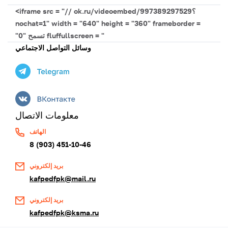
<iframe src = "// ok.ru/videoembed/997389297529؟
nochat=1" width = "640" height = "360" frameborder =
"0" تسمح fluffullscreen = "
وسائل التواصل الاجتماعي
معلومات الاتصال
الهاتف
8 (903) 451-10-46
بريد إلكتروني
kafpedfpk@mail.ru
بريد إلكتروني
kafpedfpk@ksma.ru