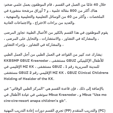
خلال 40 عامًا من العمل في القسم ، قام الموظفون بعمل علمي ضخم:
هناك أكثر من 800 مقالة علمية ، و 7 أوراق مرشحة منشورة في
الملخصات ، وأكثر من 40 من الوسائل التعليمية والتعليمية والمنهجية ،
والعديد من براءات الاختراع ، والاجتماعات العادية.
يقوم الموظفون في هذا القسم بالكثير من الأعمال الطبية: تجاوز المرضى
، والمشاركة في التشاور ، والاستشارات ، والتحايل على المرضى ،
والمشاركة في التشاور ، وإجراء التشاور ،
يشارك عدد كبير من القواعد في العمل الطبي من أجل العمل الطبي:
KKBSMP GBUZ Krasnodar ، مستشفى GBUZ للأطفال الإكلينيكي
الإقليمي في MZ KK ، مستشفى GBUZ للمدينة السريرية رقم 1 ،
مستشفى GBUZ الإقليمي رقم 2 MZ KK ، GBUZ Clinical Childrens
Holding of Healder of the KK.
بالإضافة إلى ذلك ، فإن قاعدة القسم هي “المركز الطبي الوقائي” في
سوتشي في عيادة الأطفال في Mbuz Krasnodar ، و Mbuz “Uza mo
cire-cire-resort anapa children’s gb”.
تجري القسم دورات إعادة التدريب المهنية (PP) والتدريب المتقدم (PC)