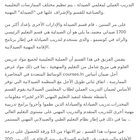
التدريب العملي لمعلمي الصيدلة ، يتم تنظيم مختلف الممارسات التعليمية
والصناعية للقسم والإشراف عليها في “الصيدلة” المهنية.
على مر السنين ، قام قسم الصيدلة والإدارات الأخرى بإعداد أكثر من
1700 صيدلي معتمد.ما يلي هو أن الصيدلية هي قسم التعليم الرئيسي
والرائد في كوبسمو ، والذي يستخدم لتدريب الصيادلة في إطار برنامج
الإقامة المهنية الصيدلانية.
يضمن الفريق في هذا القسم أن العملية التعليمية لجميع مواد تدريس
العلوم هي مزيج شامل من التعليم والمنهجية ، بما في ذلك مواد عرض
الوسائط المتعددة في المحاضرة courses.In أجل ضمان أساس
الممارسة ، اتفاق ثنائي طويل الأجل مع المنظمة الصيدلانية التي توفر
الأساس لضمان التدريب العملي لطلاب المعلمين الصيدلانية.يقوم القسم
بأنشطة نشطة لتنفيذ التعليم المهني الآخر لخبراء معلومات
المخدرات.تدريب الصيادلة والصيادلة الذين نظموا وأجروا برامج تدريبية
مهنية أخرى للتدريب المتقدم والتدريب المهني على مستوى التعليم العالي
، بما في ذلك في إطار نظام التعليم الطبي والصيدلاني المهني المستمر.
في سنوات هذا القسم ، تم الانتهاء من 13 ورقة للحصول على درجة
الأطباء والمرشحين في العلوم الصيدلانية ، وتم الدفاع عن أكثر من 200