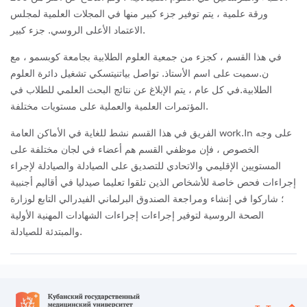
ورقة علمية ، يتم توفير جزء كبير منها في المجلات العلمية لمجلس
الاعتماد الأعلى الروسي. جزء كبير.
في هذا القسم ، كجزء من جمعية العلوم الطلابية بجامعة كوبسمو ، مع
ن.سميت على اسم الأستاذ. تواصل بياتنيتسكي تشغيل دائرة العلوم
الطلابية.في كل عام ، يتم الإبلاغ عن نتائج البحث العلمي للطلاب في
المؤتمرات العلمية والعملية على مستويات مختلفة.
الفريق في هذا القسم نشط للغاية في الأماكن العامة work.In على وجه
الخصوص ، فإن موظفي القسم هم أعضاء في لجان مختلفة على
المستويين الإقليمي والاتحادي للتصديق على الصيادلة والصيادلة لإجراء
إجراءات فحص خاصة للأشخاص الذين تلقوا تعليما صيدليا في أقاليم أجنبية
؛ شاركوا في إنشاء ومراجعة الصندوق البرلماني الفيدرالي التابع لوزارة
الصحة الروسية لتوفير إجراءات إجراءات الشهادات المهنية الأولية
والمبتدئة للصيادلة.