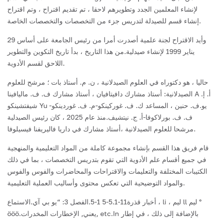
لإنشاء المعلمين الجدد وتطويرهم لاحقا ، تم تقديم اقتراح ، وتم اقتراح
إنشاء قسم للصيدلة لتدريس جزء من التخصصات والتخصصات الخاصة.
وأيد الاقتراح لجنة علمية أصدرت أمرا من رئيس الجامعة على أساس 29
يناير 1999 لإنشاء صيدلية.من هذا التاريخ ، بدأ تاريخ التكوين والتطوير
اللاحق لقسم الأدوية.
حاليا ، هو دكتوراه في العلوم الصيدلانية ، ن. م. أستاذ بات ؛ مرشح للعلوم
الصيدلانية: أستاذ مشارك دافيتافيان ، أستاذ مشارك ف. ف. ماليافينا A أ. إ.
شيفتشينكو Yu يو.ف. حنين ، المساعد ك. ف. غوركينكو-م. ف. غوردينكو-
ف. ف. بورلاكوفا-أ. ج. نيتشيف.منذ عام 2025 ، كان رئيس الصيدلية
مرشحا للعلوم الصيدلانية ،أستاذ مشارك في داريا فاليريفنا فيسيلوفا.
قام فريق هذا القسم بإنشاء مجموعة كاملة من المواد التعليمية والمنهجية
في جميع أقسام علم الأدوية التي تقوم بتدريس التخصصات ، بما في ذلك
الكتيبات المختلفة والتعليمات والاقتراحات والمحاضرات والفوس والفوس
والمواد التوضيحية التي تعكس محتوى وأساليب العملية التعليمية.
أخبار قذرة11-5.1-5 1-5.الفصل 3: “يو بي آي.الاستماع ، li ، ليم ll ليم °
ööö.يعني, الإخطارات المخدرات, etc.In بالإضافة إلى ذلك ، في إطار