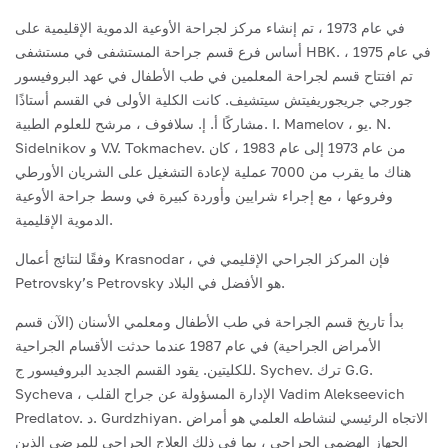
في عام 1973 ، تم إنشاء مركز لجراحة الأوعية الدموية الإقليمية على
أساس فرع قسم جراحة المستشفى في مستشفى HBK. في عام 1975 ،
تم افتتاح قسم لجراحة المعلمين في طب الأطفال في عهد البروفيسور
جورجي جريجوريفيتش سيتشيف. كانت الكلية الأولى في القسم أستاذًا
مشاركًا أ. إ. سلافوف ، مرشح للعلوم الطبية. I. Mamelov ، يو. N.
Sidelnikov و V.V. Tokmachev. من عام 1973 إلى عام 1983 ، كان
هناك ما يقرب من 7000 عملية لإعادة التشغيل على الشريان الأورطي
وفروعها ، مع إجراء شرايين وأوردة كبيرة في وسط جراحة الأوعية
الدموية الإقليمية.
وفقًا لنتائج أعمال Krasnodar ، فإن المركز الجراحي الإقليمي في
Petrovsky’s Petrovsky هو الأفضل في البلاد.
بدأ تاريخ قسم الجراحة في طب الأطفال ومعلمي الأسنان (الآن قسم
الأمراض الجراحية) في عام 1987 عندما حدثت الأقسام الجراحية
للكليتين. يقود القسم الجديد البروفيسور ج. Sychev. ترك G.G.
Sycheva ، الإدارة المسؤولة عن جراح القلب Vadim Alekseevich
Predlatov. د. Gurdzhiyan. الاتجاه الرئيسي لنشاطه العلمي هو أمراض
الجهاز الهضمي الجراحي ، بما في ذلك العلاج الجراحي للمرضى الذين