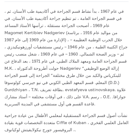
في عام 1967 ، بدأ نشاط قسم الجراحة في أكاديمية طب الأسنان. ثم ،
في قسم الجراحة العامة ، تم تنظيم جراحة أكاديمية طب الأسنان. في
عام 1969 ، أصبحت الجراحة مستقلة ، ترأسها الأستاذ المساعد
Magomet Kertibiev Nadgeriev (من مواليد عام 1916 ، برئاسة
الإدارة من عام 1969 إلى عام 1987) ، خلال الحرب الوطنية العظيمة –
جراح الكتيبة الطبية ، من عام 1946 – رئيس مستشفيات أورزهونيكيدزي ،
ثم – وزير الصحة الشمالي. 1960 – في عام 1969 ، شغل منصب رئيس
قسم الجراحة العامة ومعهد الملاك الطبي. في عام 1971 ، بعد الدفاع عن
M.K. ، حولت أطروحة الدكتوراه Nadgeriev “إزالة الوضع الوظيفي
للبنكرياس والكبد من خلال طرق مختلفة” الجراحة إلى قسم الجراحة
المعلم. قسم المعهد الطبي الكوبي في نيو جيرسي كولوسوفا (D.D.)
Gurdzhiyan ، T.N. بطاقة تعريف. evstafyeva ustinovskaya. علاوة
على ذلك ، في أوقات مختلفة – أستاذ مشارك V.A. رسم ، O.E. جوازافا.
قاعدة القسم هي أول مستشفى في المدينة السريرية.
نشأت أصول قسم الجراحة المستقبلية لمعلمي الأطفال من عيادة جراحية
متعددة التخصصات قوية بقيادة Ciffle of Kuban ، العامل العلمي الفخري
، البروفيسور جورج نيكولايفيتش لوكيانوف.