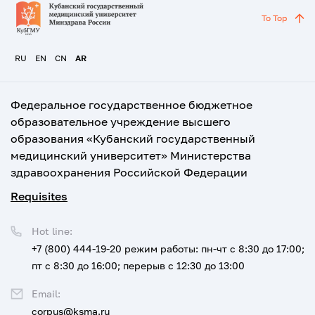
To Top
RU
EN
CN
AR
Федеральное государственное бюджетное
образовательное учреждение высшего
образования «Кубанский государственный
медицинский университет» Министерства
здравоохранения Российской Федерации
Requisites
Hot line:
+7 (800) 444-19-20
режим работы: пн-чт с 8:30 до 17:00;
пт с 8:30 до 16:00; перерыв с 12:30 до 13:00
Email:
corpus@ksma.ru