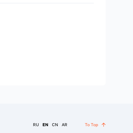
RU
EN
CN
AR
To Top