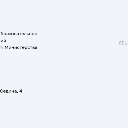
образовательное
кий
EDU
т» Министерства
 Седина, 4