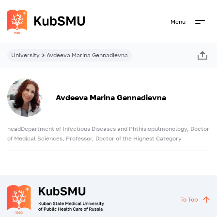
Menu
University
Avdeeva Marina Gennadievna
Avdeeva Marina Gennadievna
headDepartment of Infectious Diseases and Phthisiopulmonology, Doctor
of Medical Sciences, Professor, Doctor of the Highest Category
To Top