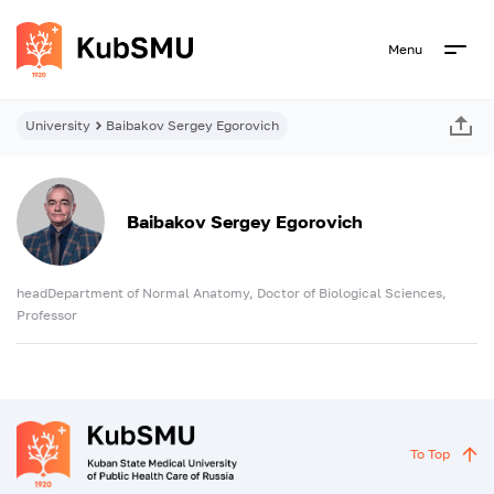
Menu
University
Baibakov Sergey Egorovich
Baibakov Sergey Egorovich
headDepartment of Normal Anatomy, Doctor of Biological Sciences,
Professor
To Top