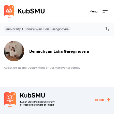
Menu
University
Demirchyan Lidia Gareginovna
Demirchyan Lidia Gareginovna
Assistant at the Department of Dermatovenereology
To Top