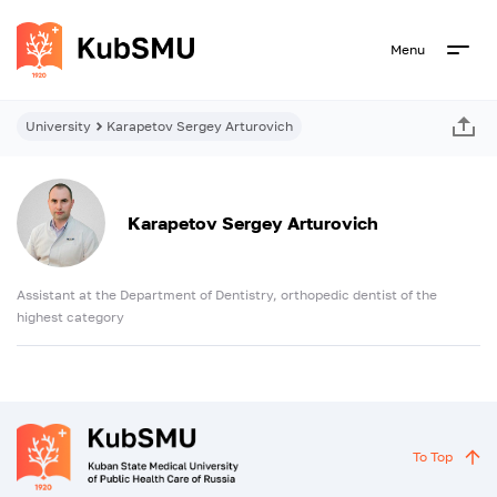
Menu
University
Karapetov Sergey Arturovich
Karapetov Sergey Arturovich
Assistant at the Department of Dentistry, orthopedic dentist of the
highest category
To Top