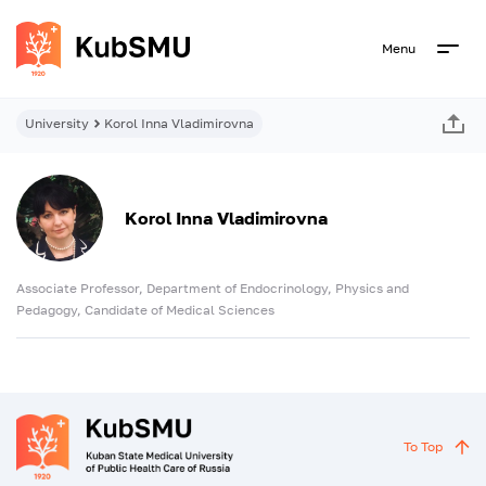
Menu
University
Korol Inna Vladimirovna
Korol Inna Vladimirovna
Associate Professor, Department of Endocrinology, Physics and
Pedagogy, Candidate of Medical Sciences
To Top