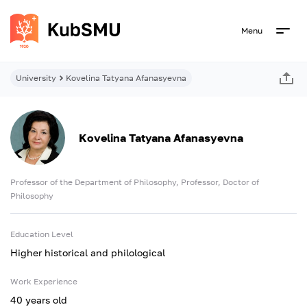
Menu
University
Kovelina Tatyana Afanasyevna
Kovelina Tatyana Afanasyevna
Professor of the Department of Philosophy, Professor, Doctor of
Philosophy
Education Level
Higher historical and philological
Work Experience
40 years old