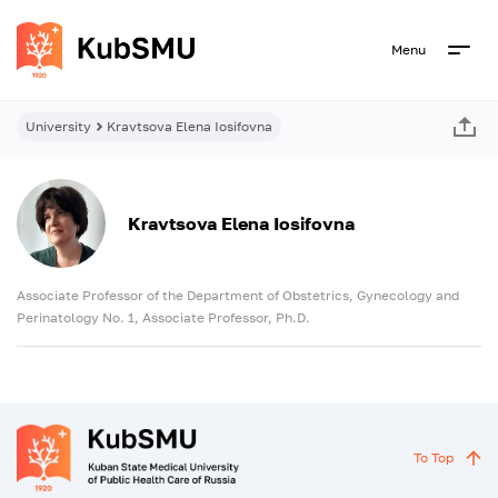
Menu
University
Kravtsova Elena Iosifovna
Kravtsova Elena Iosifovna
Associate Professor of the Department of Obstetrics, Gynecology and
Perinatology No. 1, Associate Professor, Ph.D.
To Top