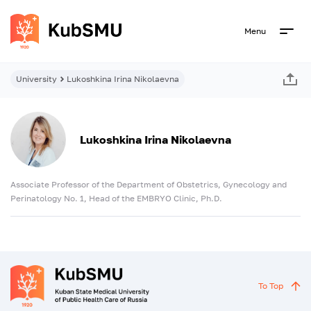
Menu
University
Lukoshkina Irina Nikolaevna
Lukoshkina Irina Nikolaevna
Associate Professor of the Department of Obstetrics, Gynecology and
Perinatology No. 1, Head of the EMBRYO Clinic, Ph.D.
To Top