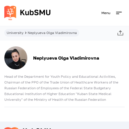
Menu
University
Neplyueva Olga Vladimirovna
Neplyueva Olga Vladimirovna
Head of the Department for Youth Policy and Educational Activities,
Chairman of the PPO of the Trade Union of Healthcare Workers of the
Russian Federation of Employees of the Federal State Budgetary
Educational Institution of Higher Education "Kuban State Medical
University" of the Ministry of Health of the Russian Federation