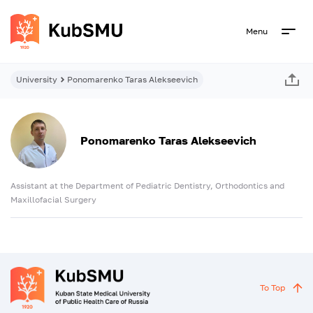
Menu
University
Ponomarenko Taras Alekseevich
Ponomarenko Taras Alekseevich
Assistant at the Department of Pediatric Dentistry, Orthodontics and
Maxillofacial Surgery
To Top