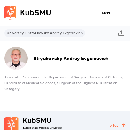
Menu
University
Stryukovsky Andrey Evgenievich
Stryukovsky Andrey Evgenievich
Associate Professor of the Department of Surgical Diseases of Children,
Candidate of Medical Sciences, Surgeon of the Highest Qualification
Category
To Top