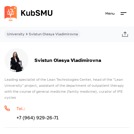
Menu
University
Svistun Olesya Vladimirovna
Svistun Olesya Vladimirovna
Leading specialist of the Lean Technologies Center, head of the "Lean
University" project, assistant of the department of outpatient therapy
with the course of general medicine (family medicine), curator of IPE
cycles
Tel.:
+7 (964) 929-26-71