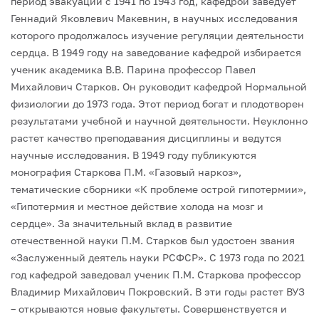
период эвакуации с 1941 по 1943 год, кафедрой заведует
Геннадий Яковлевич Макевнин, в научных исследования
которого продолжалось изучение регуляции деятельности
сердца. В 1949 году на заведование кафедрой избирается
ученик академика В.В. Парина профессор Павел
Михайлович Старков. Он руководит кафедрой Нормальной
физиологии до 1973 года. Этот период богат и плодотворен
результатами учебной и научной деятельности. Неуклонно
растет качество преподавания дисциплины и ведутся
научные исследования. В 1949 году публикуются
монография Старкова П.М. «Газовый наркоз»,
тематические сборники «К проблеме острой гипотермии»,
«Гипотермия и местное действие холода на мозг и
сердце». За значительный вклад в развитие
отечественной науки П.М. Старков был удостоен звания
«Заслуженный деятель науки РСФСР». С 1973 года по 2021
год кафедрой заведовал ученик П.М. Старкова профессор
Владимир Михайлович Покровский. В эти годы растет ВУЗ
– открываются новые факультеты. Совершенствуется и