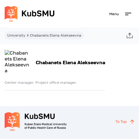
Menu
University
Chabanets Elena Alekseevna
Chabanets Elena Alekseevna
Center manager. Project office manager.
To Top