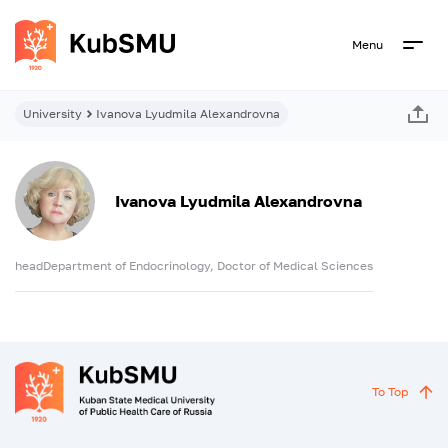
Menu
University
Ivanova Lyudmila Alexandrovna
Ivanova Lyudmila Alexandrovna
headDepartment of Endocrinology, Doctor of Medical Sciences
To Top