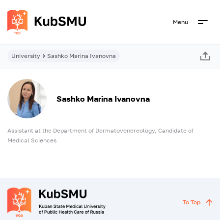
Menu
University
Sashko Marina Ivanovna
Sashko Marina Ivanovna
Assistant at the Department of Dermatovenereology, Candidate of
Medical Sciences
To Top