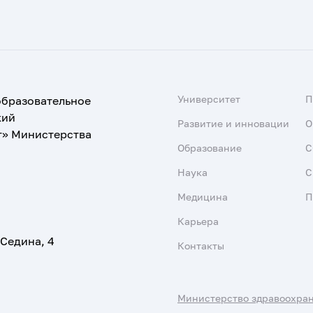
Университет
образовательное
кий
Развитие и инновации
О
т» Министерства
Образование
С
Наука
С
Медицина
П
Карьера
 Седина, 4
Контакты
Министерство здравоохра