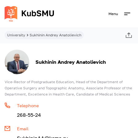
Menu
University
Sukhinin Andrey Anatolievich
Sukhinin Andrey Anatolievich
Vice-Rector of Postgraduate Education, Head of the Department of
Operative Surgery and Topographic Anatomy, Associate Professor of the
Department, Excellence in Health Care, Candidate of Medical Sciences
Telephone
268-55-24
Email