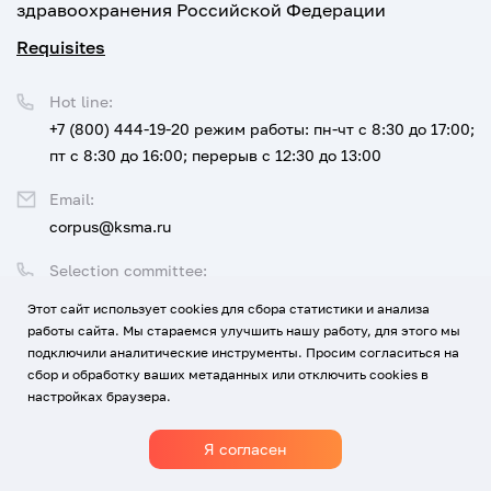
здравоохранения Российской Федерации
Requisites
Hot line:
+7 (800) 444-19-20
режим работы: пн-чт с 8:30 до 17:00;
пт с 8:30 до 16:00; перерыв с 12:30 до 13:00
Email:
corpus@ksma.ru
Selection committee:
+7 (800) 444-19-20 доб. 1
Этот сайт использует cookies для сбора статистики и анализа
работы сайта. Мы стараемся улучшить нашу работу, для этого мы
Legal address:
подключили аналитические инструменты. Просим согласиться на
350063 г. Краснодар, ул. им. Митрофана Седина, 4
сбор и обработку ваших метаданных или отключить cookies в
настройках браузера.
Я согласен
1920-2026
© All rights reserved