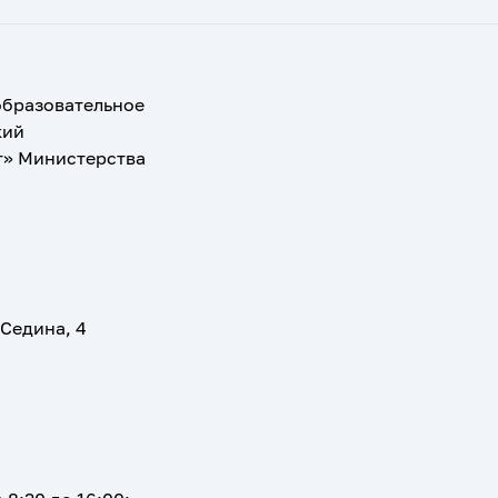
образовательное
кий
т» Министерства
 Седина, 4