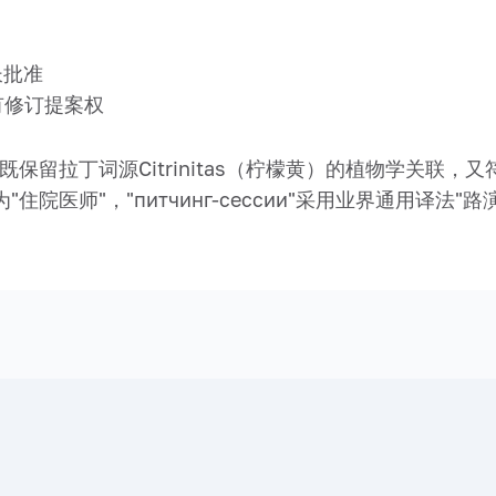
长批准
有修订提案权
橘"，既保留拉丁词源Citrinitas（柠檬黄）的植物学关
译为"住院医师"，"питчинг-сессии"采用业界通用译