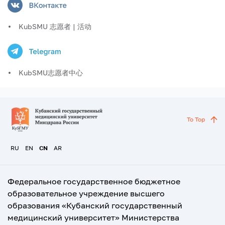
KubSMU 志愿者 | 活动
KubSMU志愿者中心
To Top
RU
EN
CN
AR
Федеральное государственное бюджетное
образовательное учреждение высшего
образования «Кубанский государственный
медицинский университет» Министерства