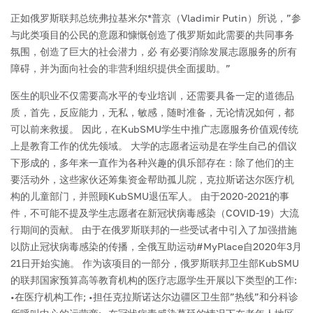
正如俄罗斯联邦总统弗拉基米尔*普京（Vladimir Putin）所说，”参
与此类项目的公民的意愿和慷慨创造了俄罗斯如此需要的共同事务
氛围，创造了巨大的社会潜力，必 有必要消除发展志愿服务的所有
障碍，并为面向社会的非营利组织提供全面援助。”
医生的职业不仅需要高水平的专业培训，还需要具备一定的道德品
质，首先，反应能力，无私，敏感，随时准备，无论情况如何，都
可以前来救援。 因此，在KubSMU学生中推广志愿服务价值观传统
上是教育工作的优先领域。
大学的志愿者运动是在学生自己的倡议
下形成的，多年来一直作为各种兴趣的俱乐部存在：除了他们的主
要活动外，这些家伙还筹集资金帮助孤儿院，克拉斯诺达尔医疗机
构的儿童部门，并照顾KubSMU退伍军人。
由于2020-2021的事
件，不可能不提及学生志愿者在新冠状病毒感染（COVID-19）大流
行期间的贡献。
由于在俄罗斯联邦的一些受试者中引入了加强措施
以防止冠状病毒感染的传播，全俄互助运动#MyPlace自2020年3月
21日开始实施。
作为该项目的一部分，俄罗斯联邦卫生部KubSMU
的联邦国家预算高等教育机构的医疗志愿学生开展以下类型的工作:
•在医疗机构工作;
•担任克拉斯诺达尔边疆区卫生部”热线”和分科诊