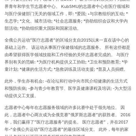
界青年和学生节志愿者中心。
KubSMU的志愿者中心在医疗领域和
与医疗保健部门无关的领域工作，即:
*爱国;
•与宗教组织的互动;
*
生态学;
*文化、城市活动;
*社会志愿服务;
*协助组织会议和大学内
部活动;
*协助组织重大国际和国家活动。
全俄公共运动”医疗志愿者”的区域分支自2015以来一直在该中心的
基础上运作。 该运动从事医疗保健领域的志愿服务。 所有这些都是
由希望获得医学领域技能和工作经验的关怀志愿者完成的。
与医疗
界别有关的范畴:
*为医疗机构提供义工协助;
*卫生和预防教育;
*学
童计划;
*健康的生活方式;
*急救训练及活动支援;
*普及人员捐赠。
此外，学生亦有机会:
-在论坛和行动中向市民介绍健康的生活方式
和预防疾病;
-参与青少年教育节、医学及健康课程及培训;
-为大型活
动提供义工支援。
志愿者中心每年在志愿服务领域的许多比赛中处于领先地位。 因
此，志愿者中心两次成为全俄竞赛”俄罗斯志愿者”的获胜者。 2016
年，我们赢得了”医疗志愿服务”的提名。 医疗志愿者”，并在2017
年-“全俄公共运动”医疗志愿者”的最佳区域分支。 此外，每年的家