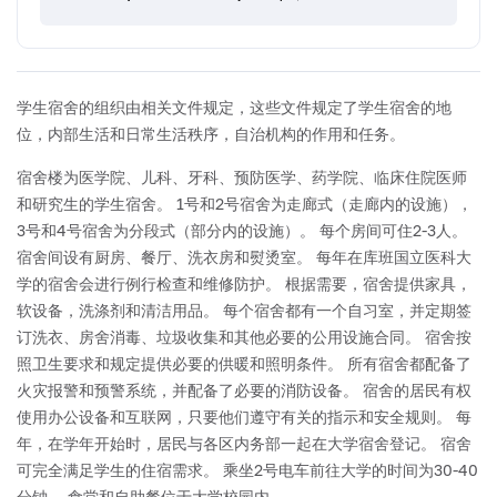
学生宿舍的组织由相关文件规定，这些文件规定了学生宿舍的地
位，内部生活和日常生活秩序，自治机构的作用和任务。
宿舍楼为医学院、儿科、牙科、预防医学、药学院、临床住院医师
和研究生的学生宿舍。
1号和2号宿舍为走廊式（走廊内的设施），
3号和4号宿舍为分段式（部分内的设施）。 每个房间可住2-3人。
宿舍间设有厨房、餐厅、洗衣房和熨烫室。
每年在库班国立医科大
学的宿舍会进行例行检查和维修防护。 根据需要，宿舍提供家具，
软设备，洗涤剂和清洁用品。
每个宿舍都有一个自习室，并定期签
订洗衣、房舍消毒、垃圾收集和其他必要的公用设施合同。 宿舍按
照卫生要求和规定提供必要的供暖和照明条件。 所有宿舍都配备了
火灾报警和预警系统，并配备了必要的消防设备。 宿舍的居民有权
使用办公设备和互联网，只要他们遵守有关的指示和安全规则。
每
年，在学年开始时，居民与各区内务部一起在大学宿舍登记。
宿舍
可完全满足学生的住宿需求。
乘坐2号电车前往大学的时间为30-40
分钟。 食堂和自助餐位于大学校园内。