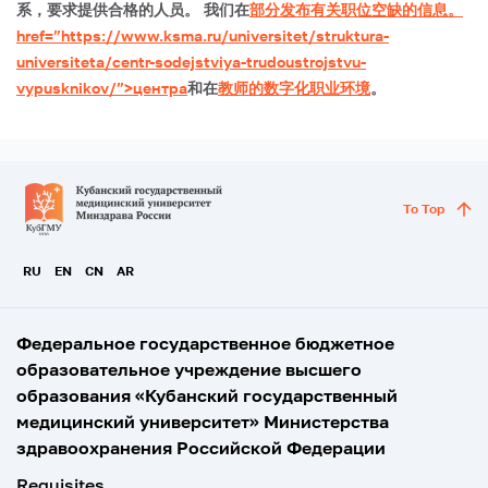
系，要求提供合格的人员。 我们在
部分发布有关职位空缺的信息。
href=”https://www.ksma.ru/universitet/struktura-
universiteta/centr-sodejstviya-trudoustrojstvu-
vypusknikov/”>центра
和在
教师的数字化职业环境
。
To Top
RU
EN
CN
AR
Федеральное государственное бюджетное
образовательное учреждение высшего
образования «Кубанский государственный
медицинский университет» Министерства
здравоохранения Российской Федерации
Requisites