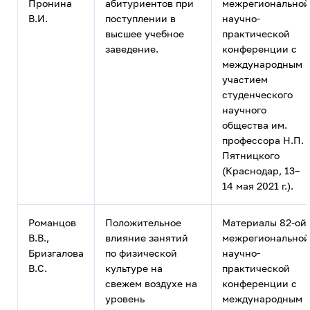
Пронина
абитуриентов при
межрегиональной
В.И.
поступлении в
научно-
высшее учебное
практической
заведение.
конференции с
международным
участием
студенческого
научного
общества им.
профессора Н.П.
Пятницкого
(Краснодар, 13–
14 мая 2021 г.).
Романцов
Положительное
Материалы 82-ой
В.В.,
влияние занятий
межрегиональной
Бризгалова
по физической
научно-
В.С.
культуре на
практической
свежем воздухе на
конференции с
уровень
международным