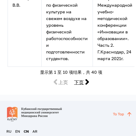
В.В.
по физической
Международной
культуре на
учебно-
свежем воздухе на
методической
уровень
конференции
физической
«Инновации в
работоспособности
образовании».
и
Часть 2.
подготовленности
Г.Краснодар, 24
студентов.
марта 2021г.
显示第 1 至 10 项结果，共 40 项
上页
下页
To Top
RU
EN
CN
AR