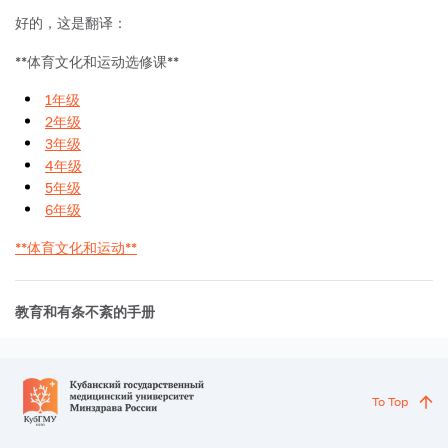
好的，这是翻译：
**体育文化和运动选修课**
1年级
2年级
3年级
4年级
5年级
6年级
**体育文化和运动**
教育和有条不紊的手册
To Top