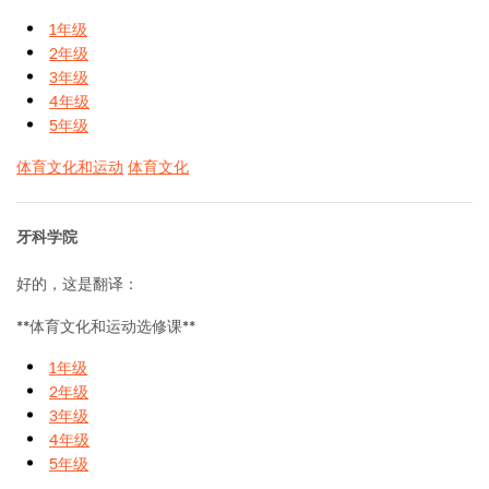
1年级
2年级
3年级
4年级
5年级
体育文化和运动
体育文化
牙科学院
好的，这是翻译：
**体育文化和运动选修课**
1年级
2年级
3年级
4年级
5年级