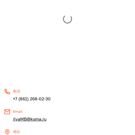
电话
+7 (861) 268-02-30
Email
ilyaMB@ksma.ru
地址