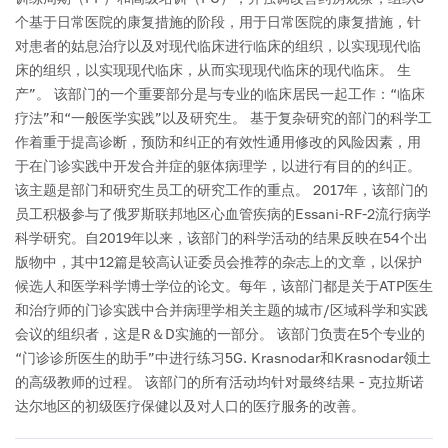
个基于日常医院的康复措施的阶段，用于日常医院的康复措施，针
对患者的姑息治疗以及对现代临床进行临床的组织，以实现现代临
床的组织，以实现现代临床，从而实现现代临床的现代临床。 生
产”。
该部门的一个重要部分是与专业的临床居民一起工作：“临床
疗法”和“一般医学实践”以及研究生。
基于复杂研究的部门的科学工
作着重于提高诊断，预防和纠正的有效性通用修改的风险因素，用
于在门诊实践中开发合并症的躯体病理学，以进行有目的的纠正。
该主题是部门和研究生员工的研究工作的重点。 2017年，该部门的
员工积极参与了俄罗斯联邦地区心血管疾病的Essani-RF-2流行病学
科学研究。自2019年以来，该部门的科学活动的结果反映在54个出
版物中，其中12篇是较高认证委员会推荐的杂志上的文章，以保护
候选人和医学科学博士学位的论文。每年，该部门都是关于ATP医生
和治疗师的门诊实践中合并病理学相关主题的城市/区域科学和实践
会议的组织者，这是R＆D实施的一部分。
该部门负责在5个专业的
“门诊诊所医生的助手”中进行练习5G. Krasnodar和Krasnodar领土
的高级教师的过程。
该部门的所有活动均针对最终结果 - 克拉斯诺
达尔地区的初级医疗保健以及对人口的医疗服务的改善。