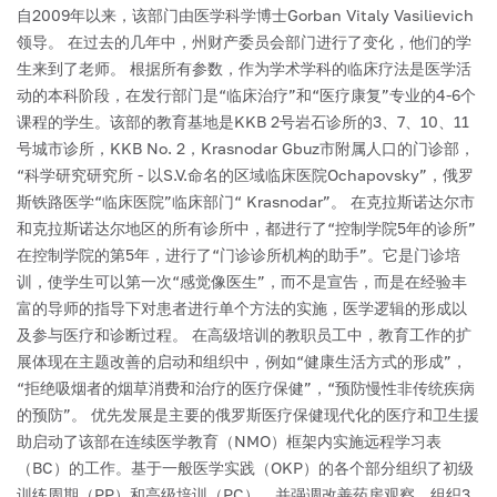
自2009年以来，该部门由医学科学博士Gorban Vitaly Vasilievich
领导。
在过去的几年中，州财产委员会部门进行了变化，他们的学
生来到了老师。
根据所有参数，作为学术学科的临床疗法是医学活
动的本科阶段，在发行部门是“临床治疗”和“医疗康复”专业的4-6个
课程的学生。该部的教育基地是KKB 2号岩石诊所的3、7、10、11
号城市诊所，KKB No. 2，Krasnodar Gbuz市附属人口的门诊部，
“科学研究研究所 - 以S.V.命名的区域临床医院Ochapovsky”，俄罗
斯铁路医学“临床医院”临床部门“ Krasnodar”。
在克拉斯诺达尔市
和克拉斯诺达尔地区的所有诊所中，都进行了“控制学院5年的诊所”
在控制学院的第5年，进行了“门诊诊所机构的助手”。它是门诊培
训，使学生可以第一次“感觉像医生”，而不是宣告，而是在经验丰
富的导师的指导下对患者进行单个方法的实施，医学逻辑的形成以
及参与医疗和诊断过程。
在高级培训的教职员工中，教育工作的扩
展体现在主题改善的启动和组织中，例如“健康生活方式的形成”，
“拒绝吸烟者的烟草消费和治疗的医疗保健”，“预防慢性非传统疾病
的预防”。
优先发展是主要的俄罗斯医疗保健现代化的医疗和卫生援
助启动了该部在连续医学教育（NMO）框架内实施远程学习表
（BC）的工作。基于一般医学实践（OKP）的各个部分组织了初级
训练周期（PP）和高级培训（PC），并强调改善药房观察，组织3