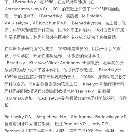
下。I.Bernadsky，在1956，在区域牙科诊所（在
Krasnoarmeyskaya St.，60）的基础上开设了一个25床颌面医
院。 于的指导下。I.Bernadsky，实践者L.M.Dolgikh，
V.A.Kiselyov，V.P.Kovchun和V.P。 Bernadsky作为一名主管，教
师，科学家和颌面外科医生，以他的高工作能力，他对自己和下属
的要求而闻名，并为年轻外科医生的专业成长提供了直接帮助。
在库班医学研究所的历史中，1963年是重要的，因为一个新的教
员，牙科学院，开始在那里运作。 余教授的天才学生。
I.Beradsky，Kiselyov Viktor Andrianovich副教授，在学院的开
放及其形成中发挥了基本作用。 他取代了余教授。I.Beradsky于
1959年担任医院外科部牙科课程负责人。 1965年，牙科学院开设了
牙科联合系，V.A.副教授当选为该系主任。 Kiselyov和治疗和骨科
牙科系的副教授课程分别由副教授M.M.Tsarinsky，副教授
I.H.Pinsky参加。 V.A.kiselyov副教授被任命为牙科学院的第一任院
长。
Batievsky P.A.，Sergicheva N.V.，Shafranova-Batievskaya V.P.
被邀请到牙科系担任教师。 医生Pronina V.P.，Latiy Z.P.，
Baronov A.I.有了这样一个小团队，该部门开始教授专业学科。 作