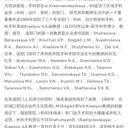
为培训基地，牙科部在st.Krasnoarmeyskaya，60提供了区域牙科
诊所（外科，治疗，骨科）的部门。
研究所和教师生活中的一个重
要事件是1966年组织了三个专业部门：外科，治疗和骨科牙科。 外
科牙科系由Kiselyov V.A.副教授（自1972年以来–医学科学博士，教
授）领导。 该部门的第一批教师是从业者培训的：Shafranova-
Batievskaya V.P.，Kovchun V.P.，Dolgikh L.M.，Sveshnikova
R.A.，Baronov A.I.，Kiseleva N.F.，Shulzhenko V.I.，Zak V.A.。
后来，该部门得到了库班医学院牙科学院毕业生中的教师的补充。
红军：Avakimyan M.A.，Nedelko N.A.，Starchenko O.D.，
Volkov V.A.，Sveshnikov G.G.，Arakelyan A.R.，Taranov
V.Yu。，Tsymbalov O.V.，Gaivoronskaya T.V.，Uvarova A.G.，
Manuilova M.V.，Lovlin V.N.，Kuzmin M.I.，Gerbova T.V.，
Taranova N.Yu。，Demchenko V.A.，Shafranova S.K.等。
在形成部门人员潜力的同时，物质基础也得到了改善。 1968年，在
区域口腔综合诊所主任医师L.M.Dolgikh和V.A.Kiselyov教授的积极
倡议下，颌面医院（有60张病床）和门诊手术部的大楼建成并投入
运营，外科牙科部位于31Shahumyan街（Rashpilevskaya）。
Kiselyov V.A.教授一直担任系主任，直到1993年3月，直到他生命的