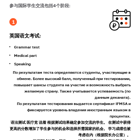
参与国际学生交流包括4个阶段:
英国语文考试:
Grammar test
Medical part
Speaking
По результатам теста определяются студенты, участвующие в
обмене. Более высокий балл, полученный при тестировании,
повышает шансы студента на участие и возможность выбрать
желаемую страну. Также учитывается успеваемость (по
данным деканата).
По результатам тестирования выдается сертификат IFMSA и
фиксируется уровень владения иностранным языком в
процентах.
语法测试
医疗党
说着
根据测试结果确定参加交流的学生。 在测试中获得
更高的分数增加了学生参与的机会和选择所需国家的机会。 学习成绩也被
考虑在内（根据院长办公室）。