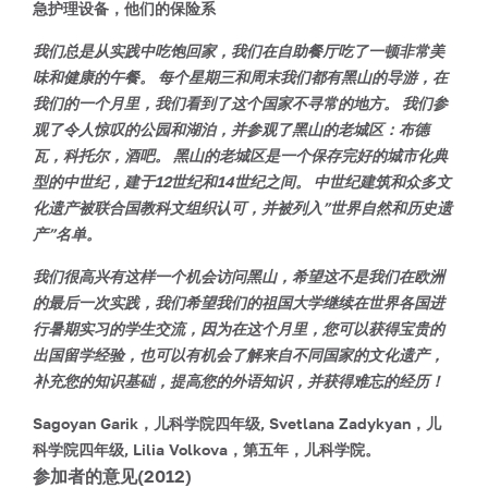
急护理设备，他们的保险系
我们总是从实践中吃饱回家，我们在自助餐厅吃了一顿非常美
味和健康的午餐。 每个星期三和周末我们都有黑山的导游，在
我们的一个月里，我们看到了这个国家不寻常的地方。 我们参
观了令人惊叹的公园和湖泊，并参观了黑山的老城区：布德
瓦，科托尔，酒吧。 黑山的老城区是一个保存完好的城市化典
型的中世纪，建于12世纪和14世纪之间。 中世纪建筑和众多文
化遗产被联合国教科文组织认可，并被列入”世界自然和历史遗
产”名单。
我们很高兴有这样一个机会访问黑山，希望这不是我们在欧洲
的最后一次实践，我们希望我们的祖国大学继续在世界各国进
行暑期实习的学生交流，因为在这个月里，您可以获得宝贵的
出国留学经验，也可以有机会了解来自不同国家的文化遗产，
补充您的知识基础，提高您的外语知识，并获得难忘的经历！
Sagoyan Garik，儿科学院四年级,
Svetlana Zadykyan，儿
科学院四年级,
Lilia Volkova，第五年，儿科学院。
参加者的意见(2012)