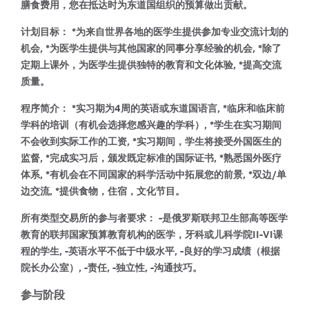
膳食费用，您在抵达时为东道国组织的预算做出贡献。
计划目标：
*为来自世界各地的医学生提供参加专业交流计划的
机会,
*为医学生提供与其他国家的同事分享经验的机会,
*除了
定期上课外，为医学生提供独特的教育和文化体验,
*提高交流
质量。
程序简介：
*实习期为4周的英语或东道国语言,
*临床和临床前
学科的培训（有机会选择您感兴趣的学科）,
*学生在实习期间
不会收到实际工作的工资,
*实习期间，学生将接受外国医生的
监督,
*完成实习后，颁发既定标准的国际证书,
*熟悉国外医疗
体系,
*有机会在不同国家的科学活动中拓展您的前景,
*双边/单
边交流,
*提供食物，住宿，文化节目。
所有类型交易所的参与者要求：
-是俄罗斯联邦卫生部高等医学
教育的联邦国家预算教育机构的医学，牙科或儿科学院II-VI课
程的学生,
-英语水平不低于中级水平,
-良好的学习成绩（根据
院长办公室）,
-责任,
-独立性,
-沟通技巧。
参与阶段