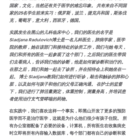
国家，文化，当然还有关于医学的难忘印象。 共有来自不同国
家的25名学生前来实习：俄罗斯，波兰，捷克共和国，斯洛伐
克，葡萄牙，意大利，西班牙，德国。
实践发生在黑山的儿科临床中心，我们的医生的名字是
Sladjana Radulovich博士是一名儿科医生，肺病学家，医学
院的教师，她在该部门和接待处的诊所工作，我们与她 每天，
我们和所有的医生一起参观了这个部门，之后我们的医生带我
们去看病人，告诉我们他的诊断，他是如何被诊断和治疗的。
在那之后，我们和她一起去了诊所，并在招待会上和她坐在一
起。 博士 Sladjana教我们如何进行听诊，敲击和触诊的肺和心
脏，以及如何与孩子和他们的父母正确沟通。 在护士的监督
下，我们进行了肺活量测定，体重控制，测量身高，并培训患
者使用治疗支气管哮喘的药物。
在实践中，我们喜欢这样一个事实，即黑山开发了更多的预防
医学而不是治疗医学，这就是为什么他们很少有孩子住院。 所
有办公室都配备了必要的设备，计算机，所有医生在收集病史
时立即将所有内容输入数据库，每个部门都有自己的诊断和紧