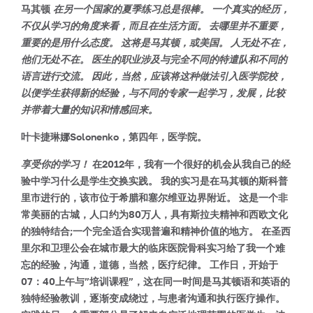
马其顿
在另一个国家的夏季练习总是很棒。 一个真实的经历，
不仅从学习的角度来看，而且在生活方面。 去哪里并不重要，
重要的是用什么态度。 这将是马其顿，或美国。 人无处不在，
他们无处不在。 医生的职业涉及与完全不同的特遣队和不同的
语言进行交流。 因此，当然，应该将这种做法引入医学院校，
以便学生获得新的经验，与不同的专家一起学习，发展，比较
并带着大量的知识和情感回来。
叶卡捷琳娜Solonenko，第四年，医学院。
享受你的学习！
在2012年，我有一个很好的机会从我自己的经
验中学习什么是学生交换实践。 我的实习是在马其顿的斯科普
里市进行的，该市位于希腊和塞尔维亚边界附近。 这是一个非
常美丽的古城，人口约为80万人，具有斯拉夫精神和西欧文化
的独特结合;一个完全适合实现普遍和精神价值的地方。 在圣西
里尔和卫理公会在城市最大的临床医院骨科实习给了我一个难
忘的经验，沟通，道德，当然，医疗纪律。 工作日，开始于
07：40上午与”培训课程”，这在同一时间是马其顿语和英语的
独特经验教训，逐渐变成绕过，与患者沟通和执行医疗操作。