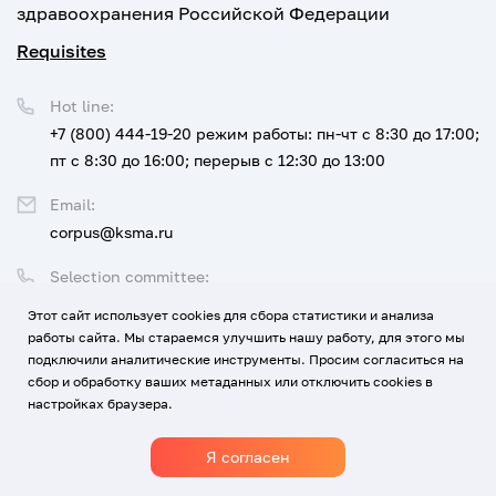
здравоохранения Российской Федерации
Requisites
Hot line:
+7 (800) 444-19-20
режим работы: пн-чт с 8:30 до 17:00;
пт с 8:30 до 16:00; перерыв с 12:30 до 13:00
Email:
corpus@ksma.ru
Selection committee:
+7 (800) 444-19-20 доб. 1
Этот сайт использует cookies для сбора статистики и анализа
работы сайта. Мы стараемся улучшить нашу работу, для этого мы
Legal address:
подключили аналитические инструменты. Просим согласиться на
350063 г. Краснодар, ул. им. Митрофана Седина, 4
сбор и обработку ваших метаданных или отключить cookies в
настройках браузера.
Я согласен
1920-2026
© All rights reserved