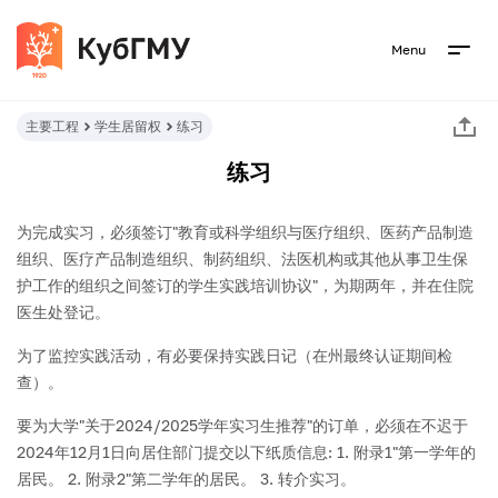
Menu
主要工程
学生居留权
练习
练习
为完成实习，必须签订"教育或科学组织与医疗组织、医药产品制造
组织、医疗产品制造组织、制药组织、法医机构或其他从事卫生保
护工作的组织之间签订的学生实践培训协议"，为期两年，并在住院
医生处登记。
为了监控实践活动，有必要保持实践日记（在州最终认证期间检
查）。
要为大学"关于2024/2025学年实习生推荐"的订单，必须在不迟于
2024年12月1日向居住部门提交以下纸质信息:
1. 附录1"第一学年的
居民。
2. 附录2"第二学年的居民。
3. 转介实习。