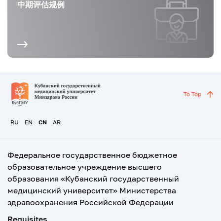
中期评估规例
To Top
RU
EN
CN
AR
Федеральное государственное бюджетное
образовательное учреждение высшего
образования «Кубанский государственный
медицинский университет» Министерства
здравоохранения Российской Федерации
Requisites