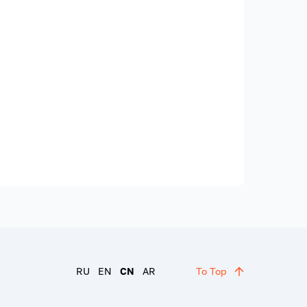
RU
EN
CN
AR
To Top