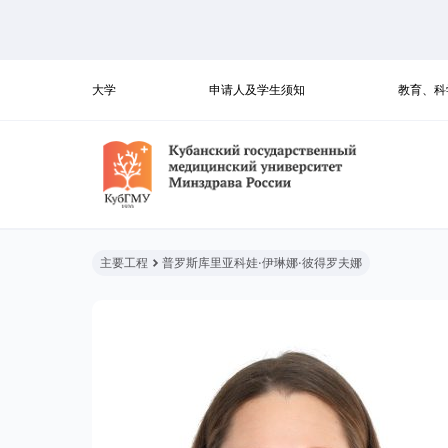
大学
申请人及学生须知
教育、科
主要工程
普罗斯库里亚科娃·伊琳娜·彼得罗夫娜