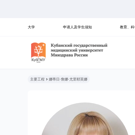
大学
申请人及学生须知
教育、科
主要工程
娜蒂日·詹娜·尤里耶芙娜