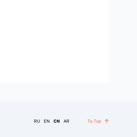
RU
EN
CN
AR
To Top