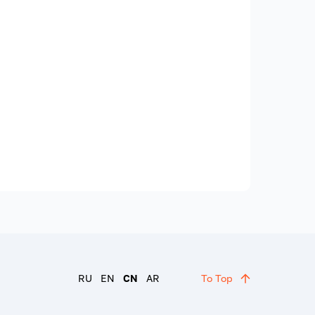
RU
EN
CN
AR
To Top