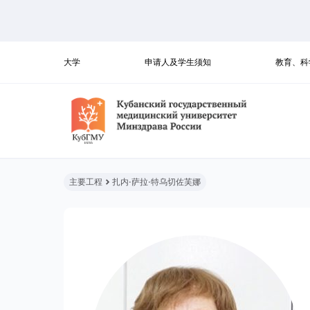
大学
申请人及学生须知
教育、科
主要工程
扎内·萨拉·特乌切佐芙娜