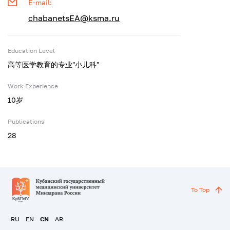
E-mail:
chabanetsEA@ksma.ru
Education Level
高等医学教育的专业"小儿科"
Work Experience
10岁
Publications
28
To Top
RU
EN
CN
AR