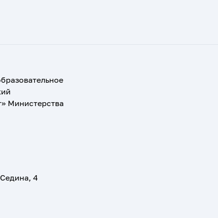
образовательное
кий
т» Министерства
 Седина, 4