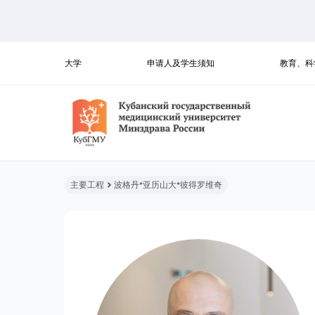
大学
申请人及学生须知
教育、科
主要工程
波格丹*亚历山大*彼得罗维奇