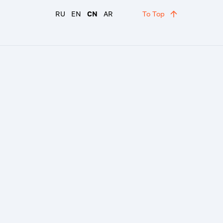
RU
EN
CN
AR
To Top