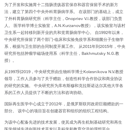
为了开发和实施胃十二指肠溃疡器官保存和器官保留手术的新方
法，建立了第四个中央外科胃肠病学系。 在该部门的基础上，成立
了外科胃肠病研究所（科学主任，Onopriev V.I.教授，该部门负责
人。 医学科学博士实验室，A.N.Kurzanov教授），该实验室与该村
卫生系一起转移到新开业的共和党胃肠病学中心。 自1992年以来，
中央研究所保留了两个部门-临床和实验免疫学系和细菌分子生物学
系，根据与卫生部的合同制度开展工作。 从2011年到2015年，中央
研究所包括肿瘤学磁场使用系（科学主任，Bakhmutsky N.G.教
授）。
从1997到2019，中央研究所由生物科学博士Kolesnikova N.V.教授
领导，工作人员参与了关于赠款，创造性科学合作协议和商业协议
的研究的实施。 中央研究所为库布斯穆和克拉斯诺达尔其他大学各
系的工作人员提供了不断的方法和咨询协助。
国际再生医学中心成立于2012年，是俄罗斯联邦政府巨额赠款的一
部分。 该中心的项目旨在创建器官和组织的组织工程结构。
为该中心配备先进的技术发展，使其成为再生机制基础研究和再生
医学领域先进创新技术开发以及科学和教育交流的理想平台。