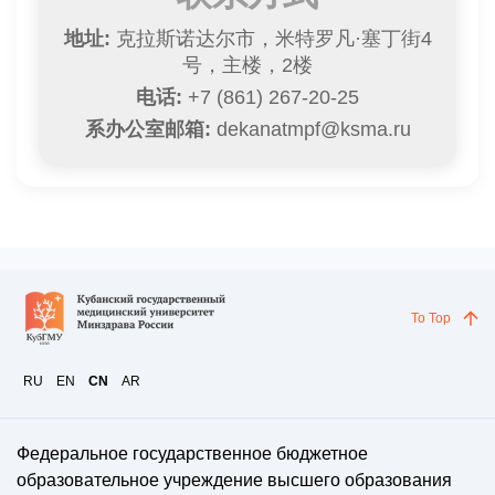
地址:
克拉斯诺达尔市，米特罗凡·塞丁街4
号，主楼，2楼
电话:
+7 (861) 267-20-25
系办公室邮箱:
dekanatmpf@ksma.ru
To Top
RU
EN
CN
AR
Федеральное государственное бюджетное
образовательное учреждение высшего образования