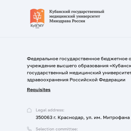
Федеральное государственное бюджетное 
учреждение высшего образования «Кубанс
государственный медицинский университе
здравоохранения Российской Федерации
Requisites
Legal address:
350063 г. Краснодар, ул. им. Митрофана
Selection committee: