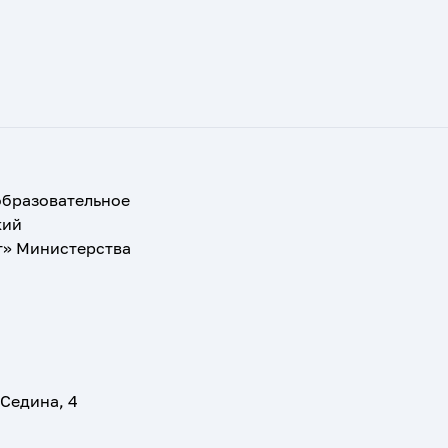
образовательное
кий
т» Министерства
 Седина, 4