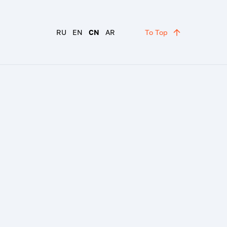
RU
EN
CN
AR
To Top